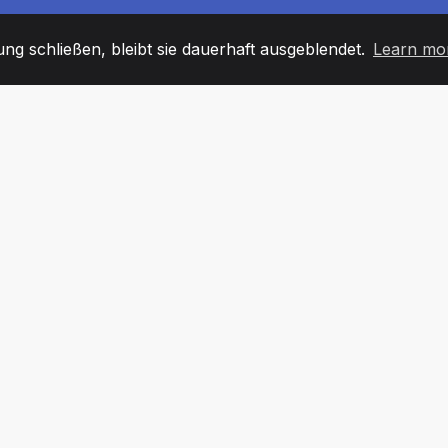
g schließen, bleibt sie dauerhaft ausgeblendet.
Learn mo
60
+36
7
TARBEITER
COUNTRIES
BÜRO