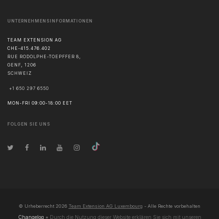
UNTERNEHMENSINFORMATIONEN
TEAM EXTENSION AG
CHE-415.476.402
RUE RODOLPHE-TOEPFFER 8,
GENF
,
1206
SCHWEIZ
+1 650 297 6550
MON-FRI 09:00-18:00 EET
FOLGEN SIE UNS
© Urheberrecht
2026
Team Extension AG Luxembourg
- Alle Rechte vorbehalten
Changelog
● Durch die Nutzung dieser Website erklären Sie sich mit unseren