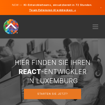
NEW —
KI-Entwicklerteams, einsatzbereit in 72 Stunden.
×
Team Extension AI entdecken →
Deutsch
Französi
Englisch
ÜBER UNS
EXPERTISE
WIE FUNKTIONIERT ES?
KARRIERE
HIER FINDEN SIE IHREN
FINDEN
REACT
-ENTWICKLER
LUXEMBURG
IN LUXEMBURG
DE
STARTEN SIE JETZT!
STARTEN SIE JETZT