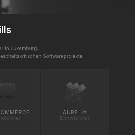
lls
ter in Luxemburg.
schäftskritischen Softwareprojekte.
OMMERCE
AURELIA
wickler
Entwickler