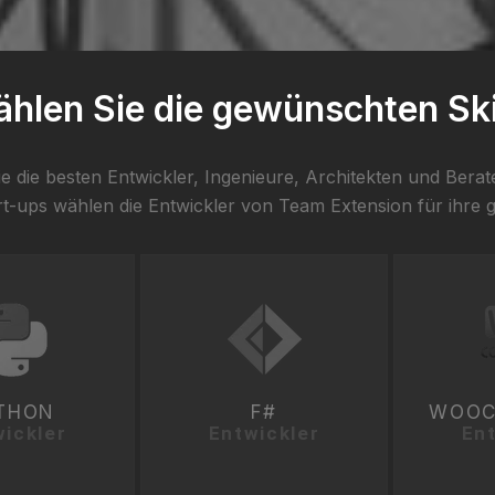
hlen Sie die gewünschten Ski
ie die besten Entwickler, Ingenieure, Architekten und Bera
ups wählen die Entwickler von Team Extension für ihre ge
THON
F#
WOOC
ickler
Entwickler
Ent