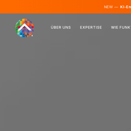
NEW —
KI-En
Österreich
ÜBER UNS
EXPERTISE
WIE FUNK
Finnland
Island
Luxemburg
Schweden
Vereinigtes Königreich
Albanien
Tschechien
Ungarn
Nordmazedonien