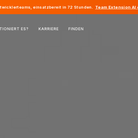
twicklerteams, einsatzbereit in 72 Stunden.
Team Extension AI
Belgien
TIONIERT ES?
KARRIERE
FINDEN
Frankreich
Irland
Niederlande
Schweiz
Vereinigte Staaten
Bosnien und Herzegowina
Estland
Lettland
Republik Moldau