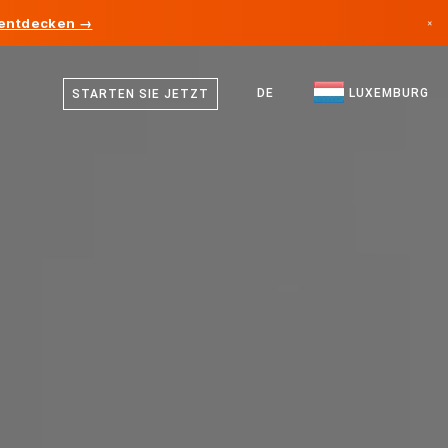
 entdecken →
×
Deutsch
Kanada
Französisch
DE
LUXEMBURG
STARTEN SIE JETZT
Deutschland
Englisch
Liechtenstein
Norwegen
Japan
Bulgarien
Kroatien
Litauen
Montenegro