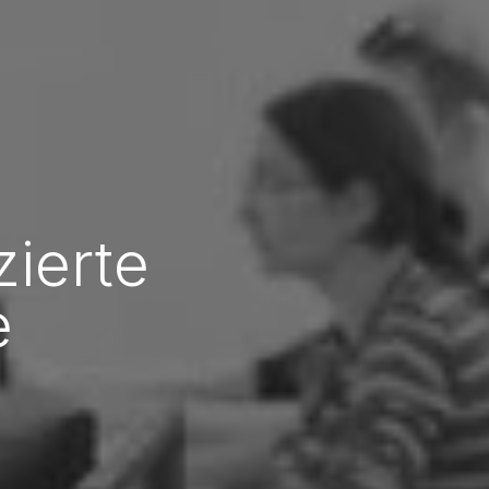
zierte
e