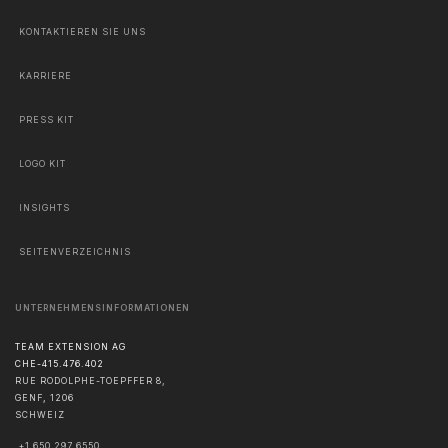
KONTAKTIEREN SIE UNS
KARRIERE
PRESS KIT
LOGO KIT
INSIGHTS
SEITENVERZEICHNIS
UNTERNEHMENSINFORMATIONEN
TEAM EXTENSION AG
CHE-415.476.402
RUE RODOLPHE-TOEPFFER 8,
GENF
,
1206
SCHWEIZ
+1 650 297 6550