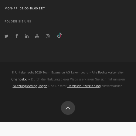
MON-FRI 09:00-18:00 EET
FOLGEN SIE UNS
© Urheberrecht
2026
Team Extension AG Luxembourg
- Alle Rechte vorbehalten
Changelog
● Durch die Nutzung dieser Website erklären Sie sich mit unseren
Nutzungsbedingungen
und unserer
Datenschutzerklärung
einverstanden.