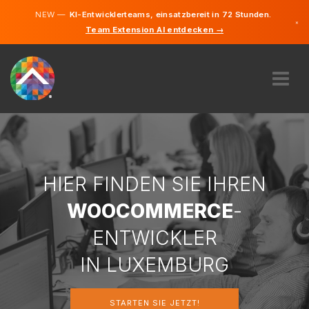
NEW —
KI-Entwicklerteams, einsatzbereit in 72 Stunden.
×
Team Extension AI entdecken →
Deutsch
Französi
Englisch
ÜBER UNS
EXPERTISE
WIE FUNKTIONIERT ES?
KARRIERE
HIER FINDEN SIE IHREN
FINDEN
WOOCOMMERCE
-
LUXEMBURG
ENTWICKLER
DE
IN LUXEMBURG
STARTEN SIE JETZT
STARTEN SIE JETZT!