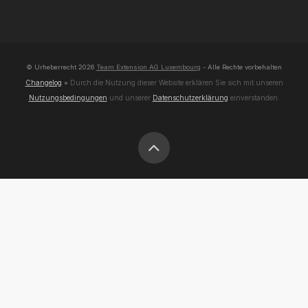
© Urheberrecht
2026
Team Extension AG Luxembourg
- Alle Rechte vorbehalten
Changelog
● Durch die Nutzung dieser Website erklären Sie sich mit unseren
Nutzungsbedingungen
und unserer
Datenschutzerklärung
einverstanden.