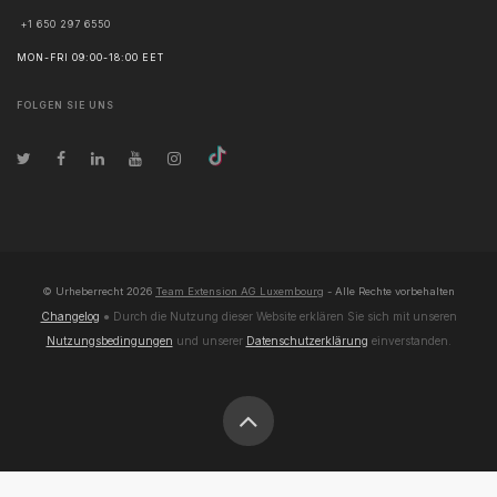
+1 650 297 6550
MON-FRI 09:00-18:00 EET
FOLGEN SIE UNS
© Urheberrecht
2026
Team Extension AG Luxembourg
- Alle Rechte vorbehalten
Changelog
● Durch die Nutzung dieser Website erklären Sie sich mit unseren
Nutzungsbedingungen
und unserer
Datenschutzerklärung
einverstanden.