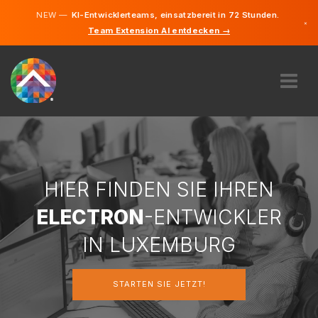
NEW —
KI-Entwicklerteams, einsatzbereit in 72 Stunden.
×
Team Extension AI entdecken →
Deutsch
Französi
Englisch
ÜBER UNS
EXPERTISE
WIE FUNKTIONIERT ES?
KARRIERE
HIER FINDEN SIE IHREN
FINDEN
ELECTRON
-ENTWICKLER
LUXEMBURG
IN LUXEMBURG
DE
STARTEN SIE JETZT!
STARTEN SIE JETZT