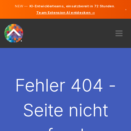
NEW —
KI-Entwicklerteams, einsatzbereit in 72 Stunden.
×
Team Extension AI entdecken →
Deutsch
Französisc
Englisch
ÜBER UNS
EXPERTISE
WIE FUNKTIONIERT ES?
KARRIERE
Fehler 404 -
FINDEN
LUXEMBURG
Seite nicht
DE
STARTEN SIE JETZT