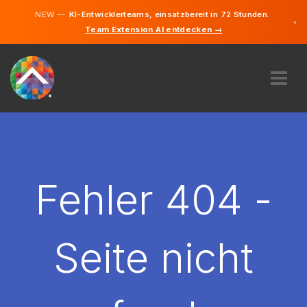
NEW —
KI-Entwicklerteams, einsatzbereit in 72 Stunden.
×
Team Extension AI entdecken →
Deutsch
Französisc
Englisch
ÜBER UNS
EXPERTISE
WIE FUNKTIONIERT ES?
KARRIERE
Fehler 404 -
FINDEN
LUXEMBURG
Seite nicht
DE
STARTEN SIE JETZT