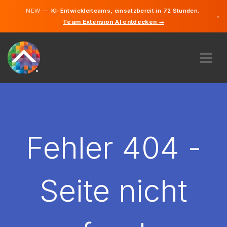
NEW —
KI-Entwicklerteams, einsatzbereit in 72 Stunden.
×
Team Extension AI entdecken →
Deutsch
Französisc
Englisch
ÜBER UNS
EXPERTISE
WIE FUNKTIONIERT ES?
KARRIERE
Fehler 404 -
FINDEN
LUXEMBURG
Seite nicht
DE
STARTEN SIE JETZT