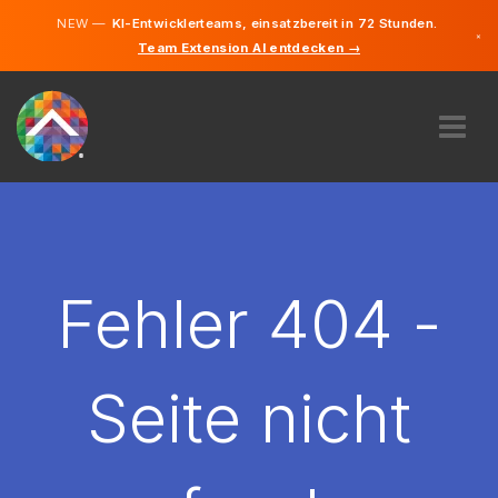
NEW —
KI-Entwicklerteams, einsatzbereit in 72 Stunden.
×
Team Extension AI entdecken →
Deutsch
Französisc
Englisch
ÜBER UNS
EXPERTISE
WIE FUNKTIONIERT ES?
KARRIERE
Fehler 404 -
FINDEN
LUXEMBURG
Seite nicht
DE
STARTEN SIE JETZT