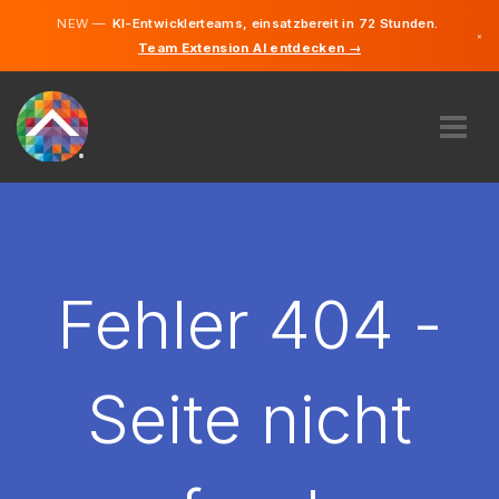
NEW —
KI-Entwicklerteams, einsatzbereit in 72 Stunden.
×
Team Extension AI entdecken →
Deutsch
Französisc
Englisch
ÜBER UNS
EXPERTISE
WIE FUNKTIONIERT ES?
KARRIERE
Fehler 404 -
FINDEN
LUXEMBURG
Seite nicht
DE
STARTEN SIE JETZT