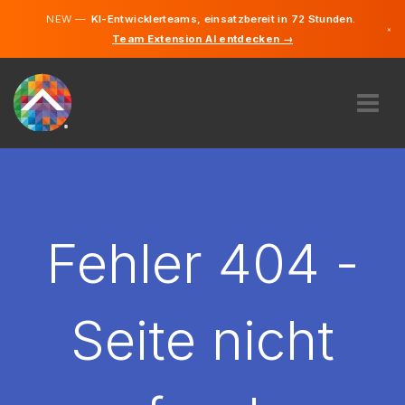
NEW —
KI-Entwicklerteams, einsatzbereit in 72 Stunden.
×
Team Extension AI entdecken →
Deutsch
Französisc
Englisch
ÜBER UNS
EXPERTISE
WIE FUNKTIONIERT ES?
KARRIERE
Fehler 404 -
FINDEN
LUXEMBURG
Seite nicht
DE
STARTEN SIE JETZT