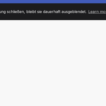
g schließen, bleibt sie dauerhaft ausgeblendet.
Learn mo
60
+36
7
TARBEITER
COUNTRIES
BÜRO