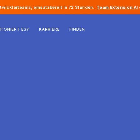
twicklerteams, einsatzbereit in 72 Stunden.
Team Extension AI
Belgien
TIONIERT ES?
KARRIERE
FINDEN
Frankreich
Irland
Niederlande
Schweiz
Vereinigte Staaten
Bosnien und Herzegowina
Estland
Lettland
Republik Moldau