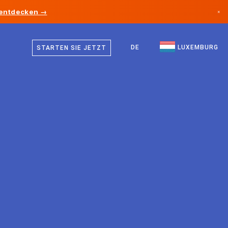
 entdecken →
×
Deutsch
Kanada
Französisch
DE
LUXEMBURG
STARTEN SIE JETZT
Deutschland
Englisch
Liechtenstein
Norwegen
Japan
Bulgarien
Kroatien
Litauen
Montenegro