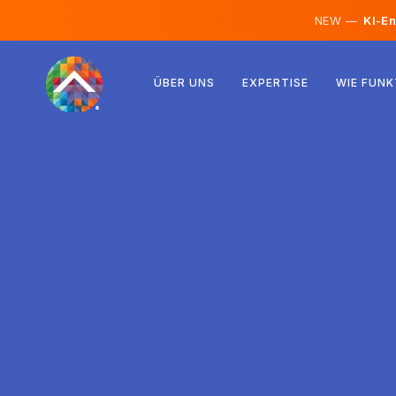
NEW —
KI-En
Österreich
ÜBER UNS
EXPERTISE
WIE FUNK
Finnland
Island
Luxemburg
Schweden
Vereinigtes Königreich
Albanien
Tschechien
Ungarn
Nordmazedonien