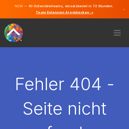
NEW —
KI-Entwicklerteams, einsatzbereit in 72 Stunden.
×
Team Extension AI entdecken →
Deutsch
Französisc
Englisch
ÜBER UNS
EXPERTISE
WIE FUNKTIONIERT ES?
KARRIERE
Fehler 404 -
FINDEN
LUXEMBURG
Seite nicht
DE
STARTEN SIE JETZT