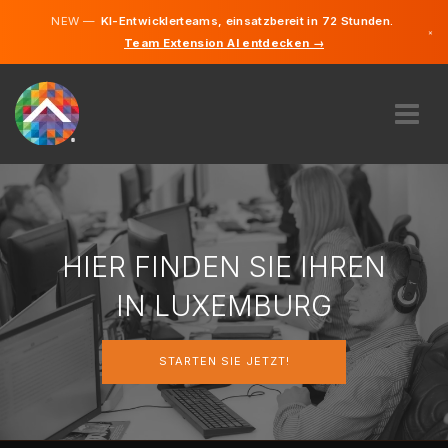
NEW —
KI-Entwicklerteams, einsatzbereit in 72 Stunden.
×
Team Extension AI entdecken →
Deutsch
Französisc
Englisch
ÜBER UNS
EXPERTISE
WIE FUNKTIONIERT ES?
KARRIERE
HIER FINDEN SIE IHREN
FINDEN
IN LUXEMBURG
LUXEMBURG
STARTEN SIE JETZT!
DE
STARTEN SIE JETZT