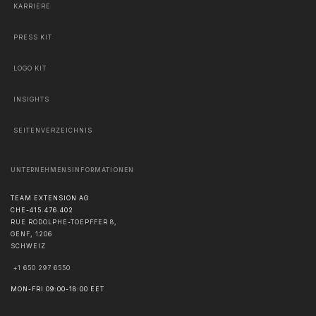
KARRIERE
PRESS KIT
LOGO KIT
INSIGHTS
SEITENVERZEICHNIS
UNTERNEHMENSINFORMATIONEN
TEAM EXTENSION AG
CHE-415.476.402
RUE RODOLPHE-TOEPFFER 8,
GENF
,
1206
SCHWEIZ
+1 650 297 6550
MON-FRI 09:00-18:00 EET