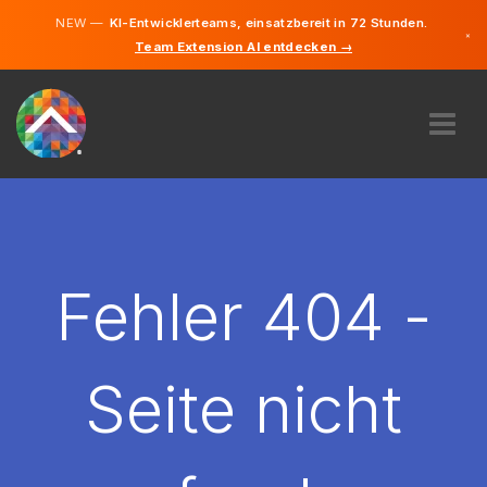
NEW —
KI-Entwicklerteams, einsatzbereit in 72 Stunden.
×
Team Extension AI entdecken →
Deutsch
Französisc
Englisch
ÜBER UNS
EXPERTISE
WIE FUNKTIONIERT ES?
KARRIERE
Fehler 404 -
FINDEN
LUXEMBURG
Seite nicht
DE
STARTEN SIE JETZT