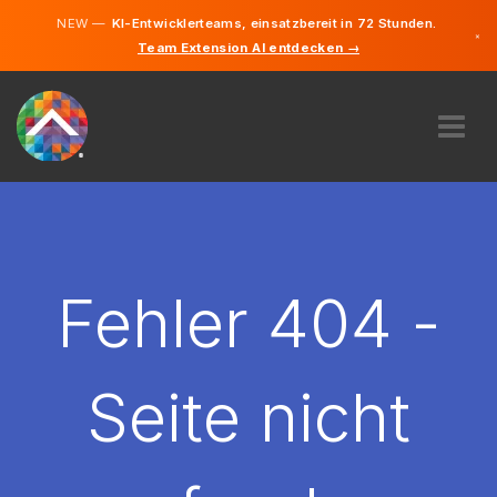
NEW —
KI-Entwicklerteams, einsatzbereit in 72 Stunden.
×
Team Extension AI entdecken →
Deutsch
Französisc
Englisch
ÜBER UNS
EXPERTISE
WIE FUNKTIONIERT ES?
KARRIERE
Fehler 404 -
FINDEN
LUXEMBURG
Seite nicht
DE
STARTEN SIE JETZT