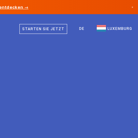
 entdecken →
×
Deutsch
Kanada
Französisch
DE
LUXEMBURG
STARTEN SIE JETZT
Deutschland
Englisch
Liechtenstein
Norwegen
Japan
Bulgarien
Kroatien
Litauen
Montenegro