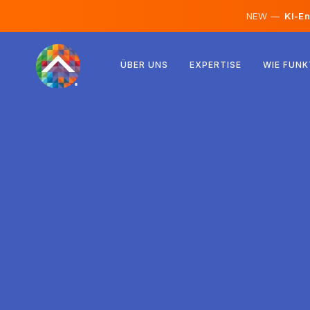
NEW —
KI-En
Österreich
ÜBER UNS
EXPERTISE
WIE FUNK
Finnland
Island
Luxemburg
Schweden
Vereinigtes Königreich
Albanien
Tschechien
Ungarn
Nordmazedonien