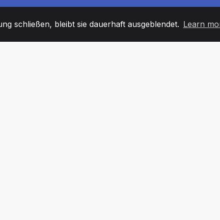
g schließen, bleibt sie dauerhaft ausgeblendet.
Learn mo
60
+36
7
TARBEITER
COUNTRIES
BÜRO