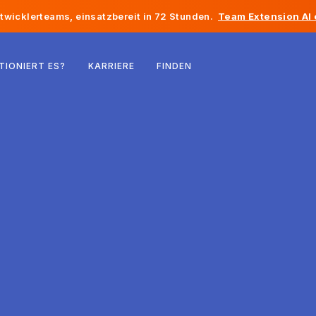
twicklerteams, einsatzbereit in 72 Stunden.
Team Extension AI
Belgien
TIONIERT ES?
KARRIERE
FINDEN
Frankreich
Irland
Niederlande
Schweiz
Vereinigte Staaten
Bosnien und Herzegowina
Estland
Lettland
Republik Moldau