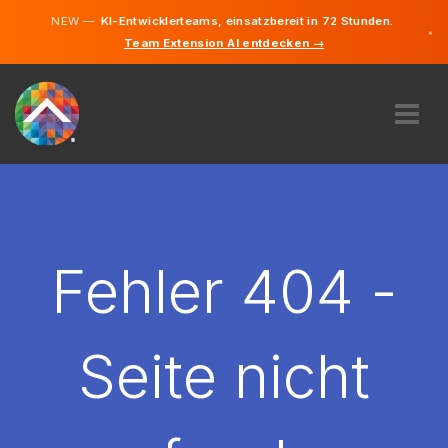
NEW —
KI-Entwicklerteams, einsatzbereit in 72 Stunden.
×
Team Extension AI entdecken →
Deutsch
Französisc
Englisch
ÜBER UNS
EXPERTISE
WIE FUNKTIONIERT ES?
KARRIERE
Fehler 404 -
FINDEN
LUXEMBURG
Seite nicht
DE
STARTEN SIE JETZT