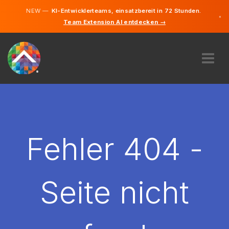
NEW —
KI-Entwicklerteams, einsatzbereit in 72 Stunden.
×
Team Extension AI entdecken →
Deutsch
Französisc
Englisch
ÜBER UNS
EXPERTISE
WIE FUNKTIONIERT ES?
KARRIERE
Fehler 404 -
FINDEN
LUXEMBURG
Seite nicht
DE
STARTEN SIE JETZT