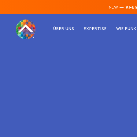
NEW —
KI-En
Österreich
ÜBER UNS
EXPERTISE
WIE FUNK
Finnland
Island
Luxemburg
Schweden
Vereinigtes Königreich
Albanien
Tschechien
Ungarn
Nordmazedonien