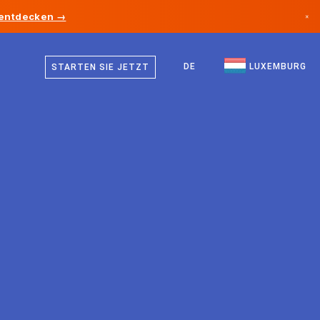
 entdecken →
×
Deutsch
Kanada
Französisch
DE
LUXEMBURG
STARTEN SIE JETZT
Deutschland
Englisch
Liechtenstein
Norwegen
Japan
Bulgarien
Kroatien
Litauen
Montenegro