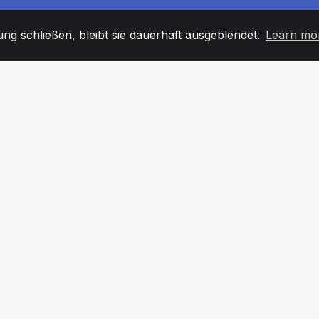
g schließen, bleibt sie dauerhaft ausgeblendet.
Learn mo
60
+36
7
TARBEITER
COUNTRIES
BÜRO