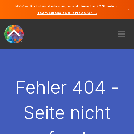
NEW —
KI-Entwicklerteams, einsatzbereit in 72 Stunden.
×
Team Extension AI entdecken →
Deutsch
Französisc
Englisch
ÜBER UNS
EXPERTISE
WIE FUNKTIONIERT ES?
KARRIERE
Fehler 404 -
FINDEN
LUXEMBURG
Seite nicht
DE
STARTEN SIE JETZT