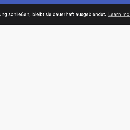
g schließen, bleibt sie dauerhaft ausgeblendet.
Learn mo
60
+36
7
TARBEITER
COUNTRIES
BÜRO