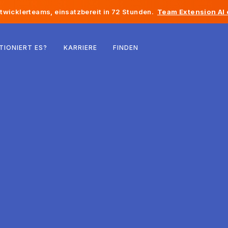
twicklerteams, einsatzbereit in 72 Stunden.
Team Extension AI
Belgien
TIONIERT ES?
KARRIERE
FINDEN
Frankreich
Irland
Niederlande
Schweiz
Vereinigte Staaten
Bosnien und Herzegowina
Estland
Lettland
Republik Moldau