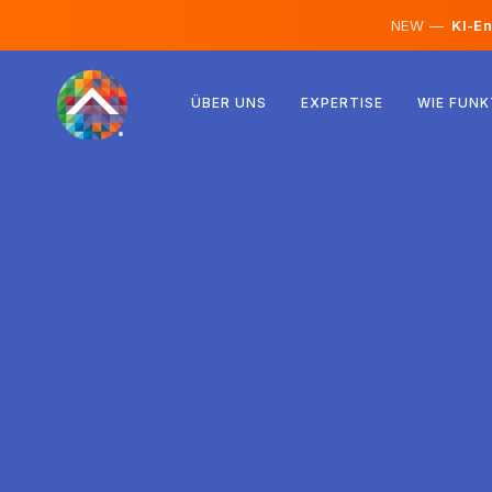
NEW —
KI-En
Österreich
ÜBER UNS
EXPERTISE
WIE FUNK
Finnland
Island
Luxemburg
Schweden
Vereinigtes Königreich
Albanien
Tschechien
Ungarn
Nordmazedonien