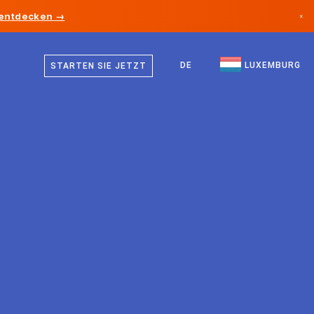
 entdecken →
×
Deutsch
Kanada
Französisch
DE
LUXEMBURG
STARTEN SIE JETZT
Deutschland
Englisch
Liechtenstein
Norwegen
Japan
Bulgarien
Kroatien
Litauen
Montenegro