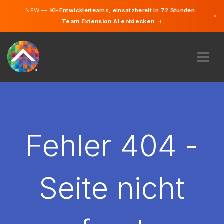
NEW —
KI-Entwicklerteams, einsatzbereit in 72 Stunden.
×
Team Extension AI entdecken →
Deutsch
Französisc
Englisch
ÜBER UNS
EXPERTISE
WIE FUNKTIONIERT ES?
KARRIERE
Fehler 404 -
FINDEN
LUXEMBURG
Seite nicht
DE
STARTEN SIE JETZT