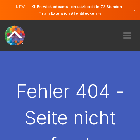
NEW —
KI-Entwicklerteams, einsatzbereit in 72 Stunden.
×
Team Extension AI entdecken →
Deutsch
Französisc
Englisch
ÜBER UNS
EXPERTISE
WIE FUNKTIONIERT ES?
KARRIERE
Fehler 404 -
FINDEN
LUXEMBURG
Seite nicht
DE
STARTEN SIE JETZT