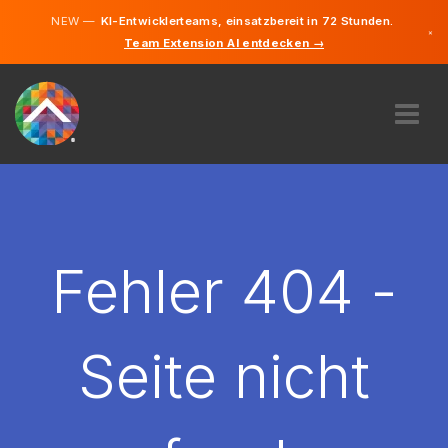
NEW —
KI-Entwicklerteams, einsatzbereit in 72 Stunden.
×
Team Extension AI entdecken →
Deutsch
Französisc
Englisch
ÜBER UNS
EXPERTISE
WIE FUNKTIONIERT ES?
KARRIERE
Fehler 404 -
FINDEN
LUXEMBURG
Seite nicht
DE
STARTEN SIE JETZT