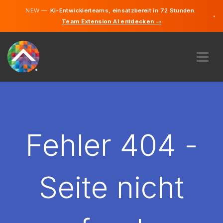
NEW —
KI-Entwicklerteams, einsatzbereit in 72 Stunden.
×
Team Extension AI entdecken →
Deutsch
Französisc
Englisch
ÜBER UNS
EXPERTISE
WIE FUNKTIONIERT ES?
KARRIERE
Fehler 404 -
FINDEN
LUXEMBURG
Seite nicht
DE
STARTEN SIE JETZT