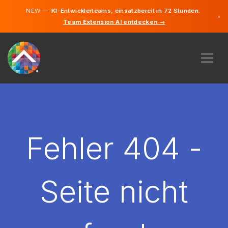
NEW —
KI-Entwicklerteams, einsatzbereit in 72 Stunden.
×
Team Extension AI entdecken →
Deutsch
Französisc
Englisch
ÜBER UNS
EXPERTISE
WIE FUNKTIONIERT ES?
KARRIERE
Fehler 404 -
FINDEN
LUXEMBURG
Seite nicht
DE
STARTEN SIE JETZT