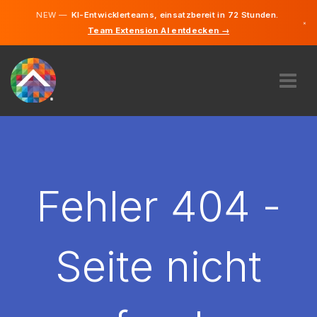
NEW —
KI-Entwicklerteams, einsatzbereit in 72 Stunden.
×
Team Extension AI entdecken →
Deutsch
Französisc
Englisch
ÜBER UNS
EXPERTISE
WIE FUNKTIONIERT ES?
KARRIERE
Fehler 404 -
FINDEN
LUXEMBURG
Seite nicht
DE
STARTEN SIE JETZT