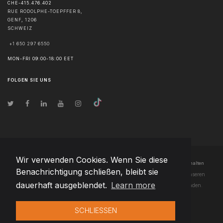
CHE-415.476.402
RUE RODOLPHE-TOEPFFER 8,
GENF
,
1206
SCHWEIZ
+1 650 297 6550
MON-FRI 09:00-18:00 EET
FOLGEN SIE UNS
Wir verwenden Cookies. Wenn Sie diese
© Urheberrecht
2026
Team Extension AG Luxembourg
- Alle Rechte vorbehalten
Benachrichtigung schließen, bleibt sie
Changelog
● Durch die Nutzung dieser Website erklären Sie sich mit unseren
dauerhaft ausgeblendet.
Learn more
Nutzungsbedingungen
und unserer
Datenschutzerklärung
einverstanden.
SCHLIESSEN