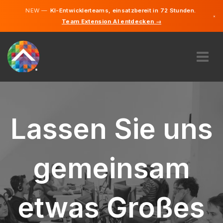
NEW —
KI-Entwicklerteams, einsatzbereit in 72 Stunden.
×
Team Extension AI entdecken →
Deutsch
Französisc
Englisch
ÜBER UNS
EXPERTISE
WIE FUNKTIONIERT ES?
Lassen Sie uns
KARRIERE
FINDEN
gemeinsam
LUXEMBURG
DE
etwas Großes
STARTEN SIE JETZT