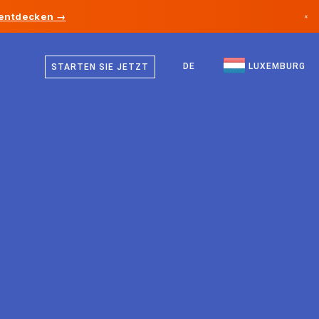
 entdecken →
×
Deutsch
Kanada
Französisch
DE
LUXEMBURG
STARTEN SIE JETZT
Deutschland
Englisch
Liechtenstein
Norwegen
Japan
Bulgarien
Kroatien
Litauen
Montenegro