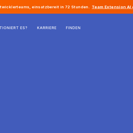
twicklerteams, einsatzbereit in 72 Stunden.
Team Extension AI
Belgien
TIONIERT ES?
KARRIERE
FINDEN
Frankreich
Irland
Niederlande
Schweiz
Vereinigte Staaten
Bosnien und Herzegowina
Estland
Lettland
Republik Moldau