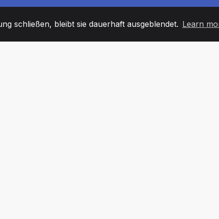
g schließen, bleibt sie dauerhaft ausgeblendet.
Learn mo
60
+36
7
TARBEITER
COUNTRIES
BÜRO