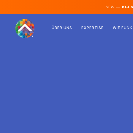
NEW —
KI-En
Österreich
ÜBER UNS
EXPERTISE
WIE FUNK
Finnland
Island
Luxemburg
Schweden
Vereinigtes Königreich
Albanien
Tschechien
Ungarn
Nordmazedonien