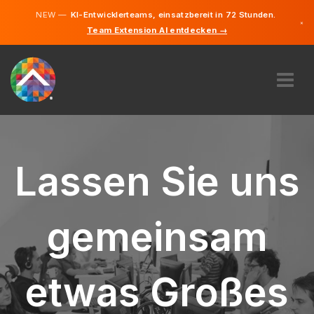
NEW —
KI-Entwicklerteams, einsatzbereit in 72 Stunden.
×
Team Extension AI entdecken →
Deutsch
Französisc
Englisch
ÜBER UNS
EXPERTISE
WIE FUNKTIONIERT ES?
Lassen Sie uns
KARRIERE
FINDEN
gemeinsam
LUXEMBURG
DE
etwas Großes
STARTEN SIE JETZT