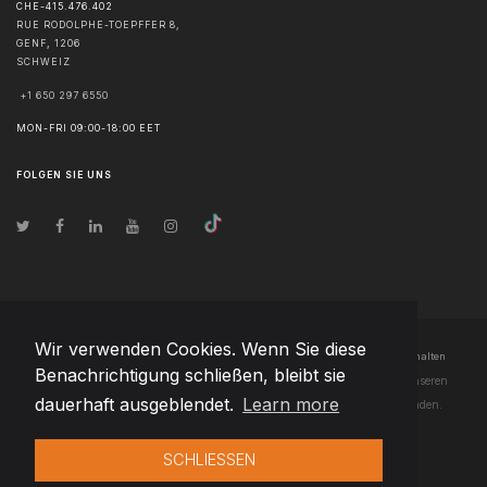
CHE-415.476.402
RUE RODOLPHE-TOEPFFER 8,
GENF
,
1206
SCHWEIZ
+1 650 297 6550
MON-FRI 09:00-18:00 EET
FOLGEN SIE UNS
Wir verwenden Cookies. Wenn Sie diese
© Urheberrecht
2026
Team Extension AG Luxembourg
- Alle Rechte vorbehalten
Benachrichtigung schließen, bleibt sie
Changelog
● Durch die Nutzung dieser Website erklären Sie sich mit unseren
dauerhaft ausgeblendet.
Learn more
Nutzungsbedingungen
und unserer
Datenschutzerklärung
einverstanden.
SCHLIESSEN