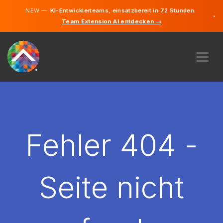
NEW —
KI-Entwicklerteams, einsatzbereit in 72 Stunden.
×
Team Extension AI entdecken →
Deutsch
Französisc
Englisch
ÜBER UNS
EXPERTISE
WIE FUNKTIONIERT ES?
KARRIERE
Fehler 404 -
FINDEN
LUXEMBURG
Seite nicht
DE
STARTEN SIE JETZT