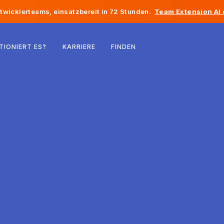
twicklerteams, einsatzbereit in 72 Stunden.
Team Extension AI
Belgien
TIONIERT ES?
KARRIERE
FINDEN
Frankreich
Irland
Niederlande
Schweiz
Vereinigte Staaten
Bosnien und Herzegowina
Estland
Lettland
Republik Moldau