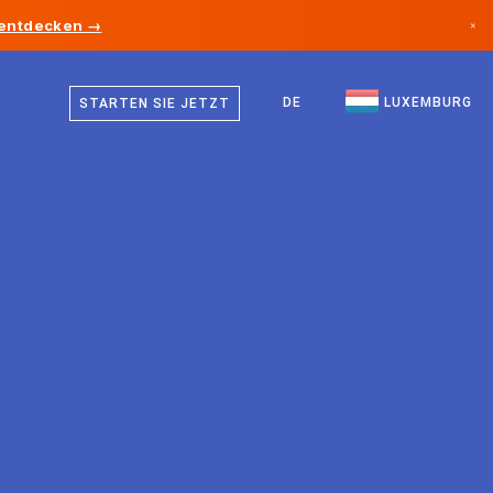
 entdecken →
×
Deutsch
Kanada
Französisch
DE
LUXEMBURG
STARTEN SIE JETZT
Deutschland
Englisch
Liechtenstein
Norwegen
Japan
Bulgarien
Kroatien
Litauen
Montenegro