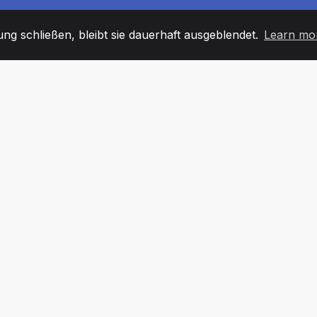
g schließen, bleibt sie dauerhaft ausgeblendet.
Learn mo
60
+36
7
TARBEITER
COUNTRIES
BÜRO