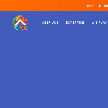
NEW —
KI-En
Österreich
ÜBER UNS
EXPERTISE
WIE FUNK
Finnland
Island
Luxemburg
Schweden
Vereinigtes Königreich
Albanien
Tschechien
Ungarn
Nordmazedonien