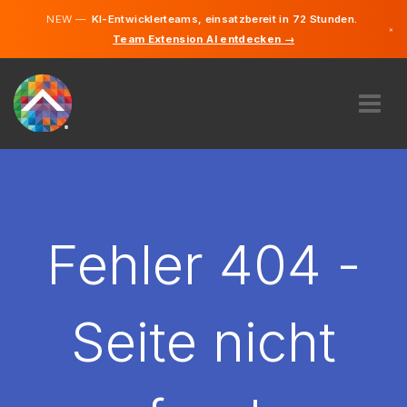
NEW —
KI-Entwicklerteams, einsatzbereit in 72 Stunden.
×
Team Extension AI entdecken →
Deutsch
Französisc
Englisch
ÜBER UNS
EXPERTISE
WIE FUNKTIONIERT ES?
KARRIERE
Fehler 404 -
FINDEN
LUXEMBURG
Seite nicht
DE
STARTEN SIE JETZT