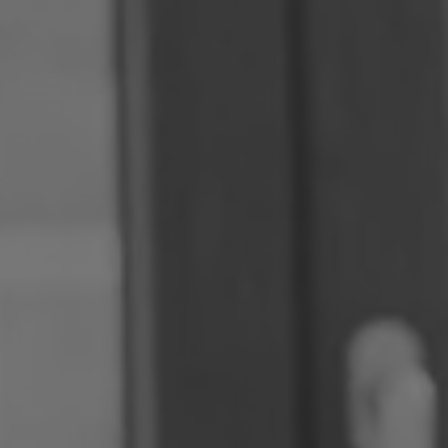
Rumänien
Slowakei