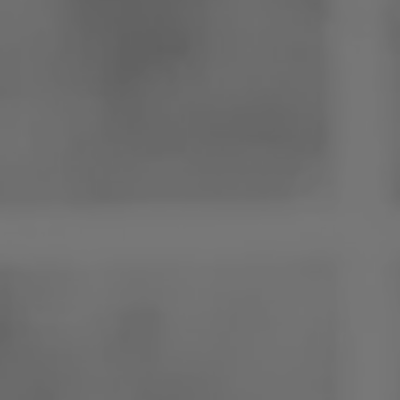
Polen
Slowenien
Vietnam