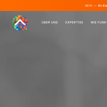
NEW —
KI-En
Österreich
ÜBER UNS
EXPERTISE
WIE FUNK
Finnland
Island
Luxemburg
Schweden
Vereinigtes Königreich
Albanien
Tschechien
Ungarn
Nordmazedonien