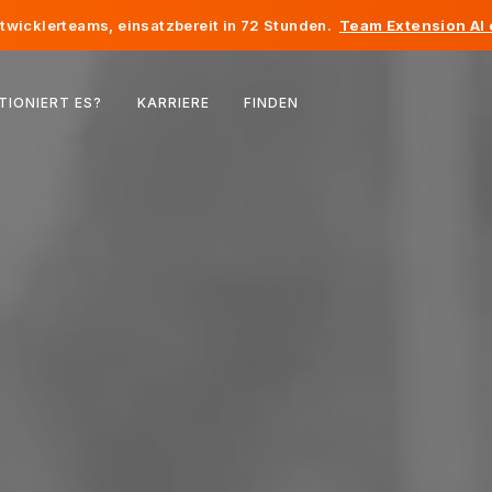
twicklerteams, einsatzbereit in 72 Stunden.
Team Extension AI
Belgien
TIONIERT ES?
KARRIERE
FINDEN
Frankreich
Irland
Niederlande
Schweiz
Vereinigte Staaten
Bosnien und Herzegowina
Estland
Lettland
Republik Moldau