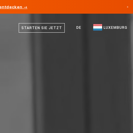
 entdecken →
×
Deutsch
Kanada
Französisch
DE
LUXEMBURG
STARTEN SIE JETZT
Deutschland
Englisch
Liechtenstein
Norwegen
Japan
Bulgarien
Kroatien
Litauen
Montenegro