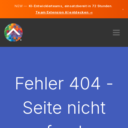
NEW —
KI-Entwicklerteams, einsatzbereit in 72 Stunden.
×
Team Extension AI entdecken →
Deutsch
Französisc
Englisch
ÜBER UNS
EXPERTISE
WIE FUNKTIONIERT ES?
KARRIERE
Fehler 404 -
FINDEN
LUXEMBURG
Seite nicht
DE
STARTEN SIE JETZT