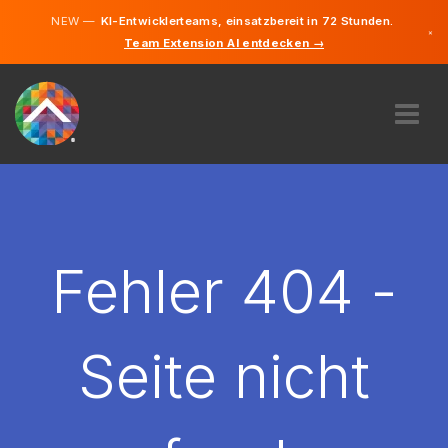
NEW —
KI-Entwicklerteams, einsatzbereit in 72 Stunden.
×
Team Extension AI entdecken →
Deutsch
Französisc
Englisch
ÜBER UNS
EXPERTISE
WIE FUNKTIONIERT ES?
KARRIERE
Fehler 404 -
FINDEN
LUXEMBURG
Seite nicht
DE
STARTEN SIE JETZT