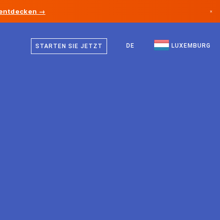
 entdecken →
×
Deutsch
Kanada
Französisch
DE
LUXEMBURG
STARTEN SIE JETZT
Deutschland
Englisch
Liechtenstein
Norwegen
Japan
Bulgarien
Kroatien
Litauen
Montenegro