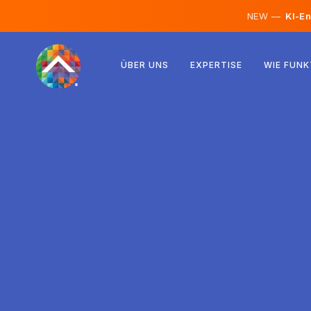
NEW —
KI-En
Österreich
ÜBER UNS
EXPERTISE
WIE FUNK
Finnland
Island
Luxemburg
Schweden
Vereinigtes Königreich
Albanien
Tschechien
Ungarn
Nordmazedonien