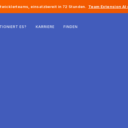
twicklerteams, einsatzbereit in 72 Stunden.
Team Extension AI
Belgien
TIONIERT ES?
KARRIERE
FINDEN
Frankreich
Irland
Niederlande
Schweiz
Vereinigte Staaten
Bosnien und Herzegowina
Estland
Lettland
Republik Moldau