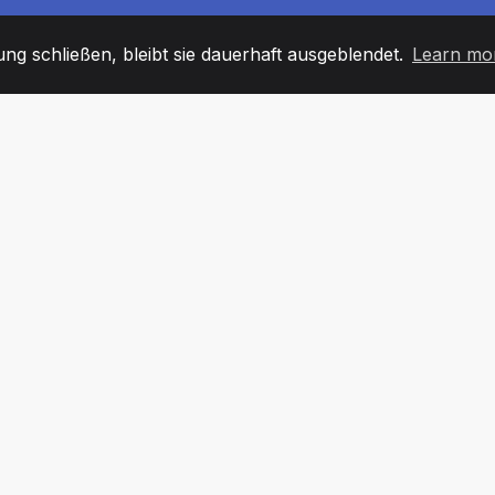
g schließen, bleibt sie dauerhaft ausgeblendet.
Learn mo
60
+36
7
TARBEITER
COUNTRIES
BÜRO