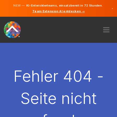
NEW —
KI-Entwicklerteams, einsatzbereit in 72 Stunden.
×
Team Extension AI entdecken →
Deutsch
Französisc
Englisch
ÜBER UNS
EXPERTISE
WIE FUNKTIONIERT ES?
KARRIERE
Fehler 404 -
FINDEN
LUXEMBURG
Seite nicht
DE
STARTEN SIE JETZT