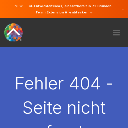
NEW —
KI-Entwicklerteams, einsatzbereit in 72 Stunden.
×
Team Extension AI entdecken →
Deutsch
Französisc
Englisch
ÜBER UNS
EXPERTISE
WIE FUNKTIONIERT ES?
KARRIERE
Fehler 404 -
FINDEN
LUXEMBURG
Seite nicht
DE
STARTEN SIE JETZT