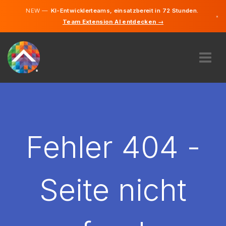
NEW —
KI-Entwicklerteams, einsatzbereit in 72 Stunden.
×
Team Extension AI entdecken →
Deutsch
Französisc
Englisch
ÜBER UNS
EXPERTISE
WIE FUNKTIONIERT ES?
KARRIERE
Fehler 404 -
FINDEN
LUXEMBURG
Seite nicht
DE
STARTEN SIE JETZT