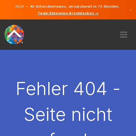
NEW —
KI-Entwicklerteams, einsatzbereit in 72 Stunden.
×
Team Extension AI entdecken →
Deutsch
Französisc
Englisch
ÜBER UNS
EXPERTISE
WIE FUNKTIONIERT ES?
KARRIERE
Fehler 404 -
FINDEN
LUXEMBURG
Seite nicht
DE
STARTEN SIE JETZT