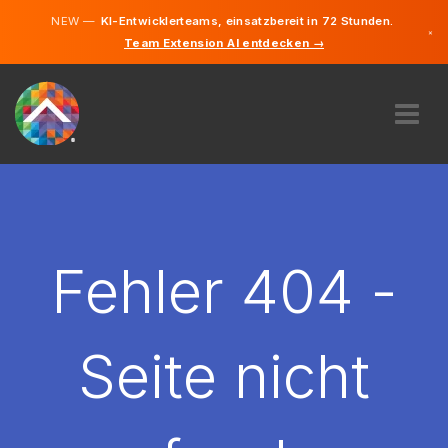
NEW —
KI-Entwicklerteams, einsatzbereit in 72 Stunden.
×
Team Extension AI entdecken →
Deutsch
Französisc
Englisch
ÜBER UNS
EXPERTISE
WIE FUNKTIONIERT ES?
KARRIERE
Fehler 404 -
FINDEN
LUXEMBURG
Seite nicht
DE
STARTEN SIE JETZT