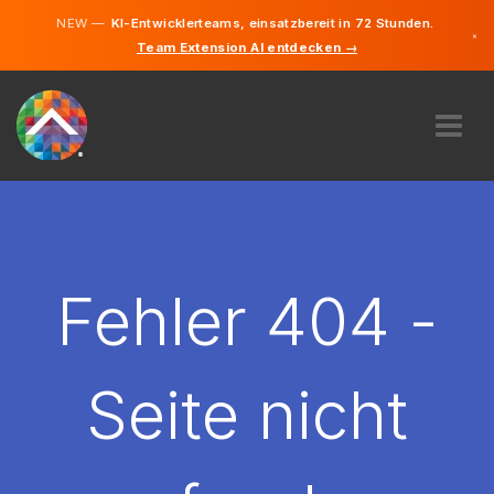
NEW —
KI-Entwicklerteams, einsatzbereit in 72 Stunden.
×
Team Extension AI entdecken →
Deutsch
Französisc
Englisch
ÜBER UNS
EXPERTISE
WIE FUNKTIONIERT ES?
KARRIERE
Fehler 404 -
FINDEN
LUXEMBURG
Seite nicht
DE
STARTEN SIE JETZT