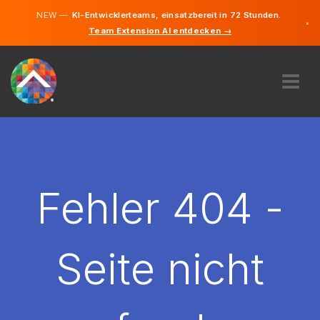
NEW —
KI-Entwicklerteams, einsatzbereit in 72 Stunden.
×
Team Extension AI entdecken →
Deutsch
Französisc
Englisch
ÜBER UNS
EXPERTISE
WIE FUNKTIONIERT ES?
KARRIERE
Fehler 404 -
FINDEN
LUXEMBURG
Seite nicht
DE
STARTEN SIE JETZT