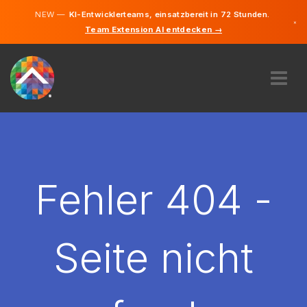
NEW —
KI-Entwicklerteams, einsatzbereit in 72 Stunden.
×
Team Extension AI entdecken →
Deutsch
Französisc
Englisch
ÜBER UNS
EXPERTISE
WIE FUNKTIONIERT ES?
KARRIERE
Fehler 404 -
FINDEN
LUXEMBURG
Seite nicht
DE
STARTEN SIE JETZT