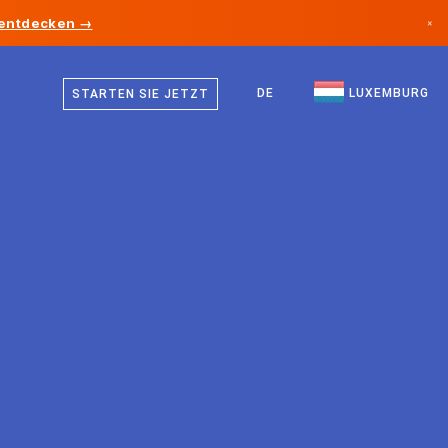
 entdecken →
×
Deutsch
Kanada
Französisch
DE
LUXEMBURG
STARTEN SIE JETZT
Deutschland
Englisch
Liechtenstein
Norwegen
Japan
Bulgarien
Kroatien
Litauen
Montenegro