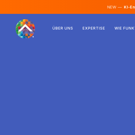
NEW —
KI-En
Österreich
ÜBER UNS
EXPERTISE
WIE FUNK
Finnland
Island
Luxemburg
Schweden
Vereinigtes Königreich
Albanien
Tschechien
Ungarn
Nordmazedonien