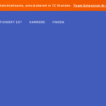
twicklerteams, einsatzbereit in 72 Stunden.
Team Extension AI
Belgien
TIONIERT ES?
KARRIERE
FINDEN
Frankreich
Irland
Niederlande
Schweiz
Vereinigte Staaten
Bosnien und Herzegowina
Estland
Lettland
Republik Moldau