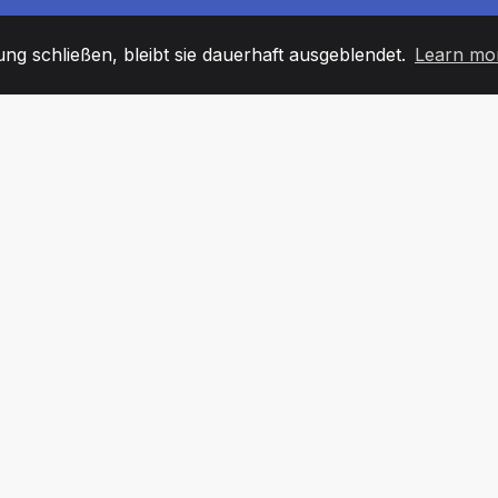
g schließen, bleibt sie dauerhaft ausgeblendet.
Learn mo
60
+36
7
TARBEITER
COUNTRIES
BÜRO