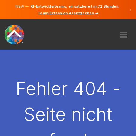
NEW —
KI-Entwicklerteams, einsatzbereit in 72 Stunden.
×
Team Extension AI entdecken →
Deutsch
Französisc
Englisch
ÜBER UNS
EXPERTISE
WIE FUNKTIONIERT ES?
KARRIERE
Fehler 404 -
FINDEN
LUXEMBURG
Seite nicht
DE
STARTEN SIE JETZT