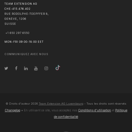
TEAM EXTENSION AG
CHE-415.476.402
RUE RODOLPHE-TOEPFFER 8,
GENÈVE
,
1206
SUISSE
+1 650 297 6550
MON-FRI 09:00-18:00 EET
COMMUNIQUEZ AVEC NOUS
© Droits d'auteur
2026
Team Extension AG Luxembourg
- Tous les droits sont réservés
Changelog
● En utilisant ce site, vous acceptez nos
Conditions d'utilisation
et
Politique
de confidentialité